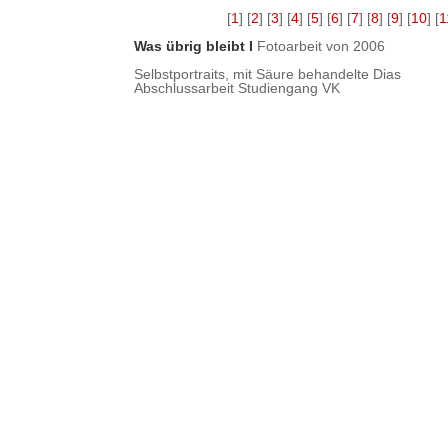
[
1
] [
2
] [
3
] [
4
] [
5
] [
6
] [
7
] [
8
] [
9
] [
10
] [
1
Was übrig bleibt I
Fotoarbeit von 2006
Selbstportraits, mit Säure behandelte Dias
Abschlussarbeit Studiengang VK